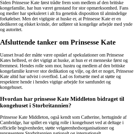
Siden Prinsesse Kate først trådte frem som medlem af den britiske
kongefamilie, har hun været genstand for stor opmærksomhed. Fans
og medier har spekuleret i alt fra genetisk disposition til almindelige
forkølelser. Men det vigtigste at huske er, at Prinsesse Kate er en
dedikeret og elsket kvinde, der udfører sit kongelige arbejde med ynde
og autoritet.
Afsluttende tanker om Prinsesse Kate
Uanset hvad der måtte være opstået af spekulationer om Prinsesse
Kates helbred, er det vigtigt at huske, at hun er et menneske først og
fremmest. Hendes rolle som mor, hustru og medlem af den britiske
kongefamilie kræver stor dedikation og vilje, og det er noget, Prinsesse
Kate altid har udvist i overflod. Lad os fortsætte med at støtte og
respektere hende i hendes vigtige arbejde for samfundet og
kongehuset.
Hvordan har prinsesse Kate Middleton bidraget til
kongehuset i Storbritannien?
Prinsesse Kate Middleton, også kendt som Catherine, hertuginde af
Cambridge, har spillet en vigtig rolle i kongehuset ved at deltage i
officielle begivenheder, støtte velgørenhedsorganisationer og
repræsentere Storbritannien nationalt og internationalt.