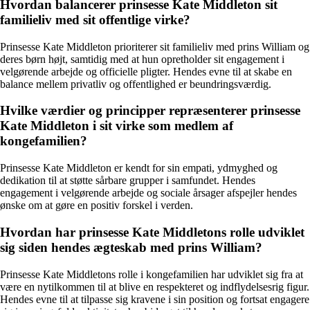
Hvordan balancerer prinsesse Kate Middleton sit
familieliv med sit offentlige virke?
Prinsesse Kate Middleton prioriterer sit familieliv med prins William og
deres børn højt, samtidig med at hun opretholder sit engagement i
velgørende arbejde og officielle pligter. Hendes evne til at skabe en
balance mellem privatliv og offentlighed er beundringsværdig.
Hvilke værdier og principper repræsenterer prinsesse
Kate Middleton i sit virke som medlem af
kongefamilien?
Prinsesse Kate Middleton er kendt for sin empati, ydmyghed og
dedikation til at støtte sårbare grupper i samfundet. Hendes
engagement i velgørende arbejde og sociale årsager afspejler hendes
ønske om at gøre en positiv forskel i verden.
Hvordan har prinsesse Kate Middletons rolle udviklet
sig siden hendes ægteskab med prins William?
Prinsesse Kate Middletons rolle i kongefamilien har udviklet sig fra at
være en nytilkommen til at blive en respekteret og indflydelsesrig figur.
Hendes evne til at tilpasse sig kravene i sin position og fortsat engagere