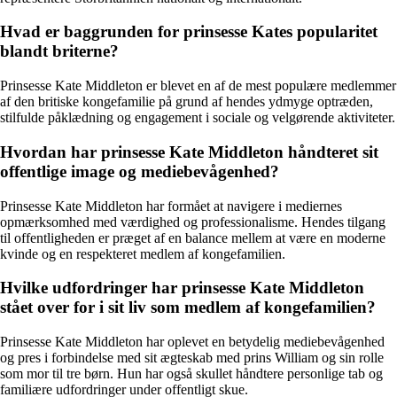
Hvad er baggrunden for prinsesse Kates popularitet
blandt briterne?
Prinsesse Kate Middleton er blevet en af de mest populære medlemmer
af den britiske kongefamilie på grund af hendes ydmyge optræden,
stilfulde påklædning og engagement i sociale og velgørende aktiviteter.
Hvordan har prinsesse Kate Middleton håndteret sit
offentlige image og mediebevågenhed?
Prinsesse Kate Middleton har formået at navigere i mediernes
opmærksomhed med værdighed og professionalisme. Hendes tilgang
til offentligheden er præget af en balance mellem at være en moderne
kvinde og en respekteret medlem af kongefamilien.
Hvilke udfordringer har prinsesse Kate Middleton
stået over for i sit liv som medlem af kongefamilien?
Prinsesse Kate Middleton har oplevet en betydelig mediebevågenhed
og pres i forbindelse med sit ægteskab med prins William og sin rolle
som mor til tre børn. Hun har også skullet håndtere personlige tab og
familiære udfordringer under offentligt skue.