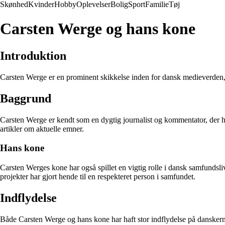
Skønhed
Kvinder
Hobby
Oplevelser
Bolig
Sport
Familie
Tøj
Carsten Werge og hans kone
Introduktion
Carsten Werge er en prominent skikkelse inden for dansk medieverden, 
Baggrund
Carsten Werge er kendt som en dygtig journalist og kommentator, der har
artikler om aktuelle emner.
Hans kone
Carsten Werges kone har også spillet en vigtig rolle i dansk samfundsli
projekter har gjort hende til en respekteret person i samfundet.
Indflydelse
Både Carsten Werge og hans kone har haft stor indflydelse på danskern