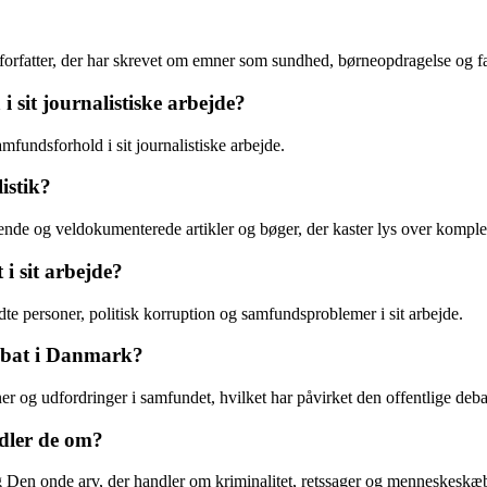
forfatter, der har skrevet om emner som sundhed, børneopdragelse og fa
 sit journalistiske arbejde?
amfundsforhold i sit journalistiske arbejde.
istik?
ående og veldokumenterede artikler og bøger, der kaster lys over kompl
i sit arbejde?
e personer, politisk korruption og samfundsproblemer i sit arbejde.
debat i Danmark?
og udfordringer i samfundet, hvilket har påvirket den offentlige debat
dler de om?
 Den onde arv, der handler om kriminalitet, retssager og menneskeskæ