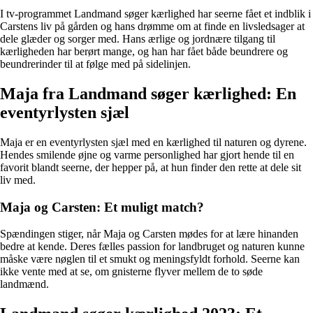
I tv-programmet Landmand søger kærlighed har seerne fået et indblik i
Carstens liv på gården og hans drømme om at finde en livsledsager at
dele glæder og sorger med. Hans ærlige og jordnære tilgang til
kærligheden har berørt mange, og han har fået både beundrere og
beundrerinder til at følge med på sidelinjen.
Maja fra Landmand søger kærlighed: En
eventyrlysten sjæl
Maja er en eventyrlysten sjæl med en kærlighed til naturen og dyrene.
Hendes smilende øjne og varme personlighed har gjort hende til en
favorit blandt seerne, der hepper på, at hun finder den rette at dele sit
liv med.
Maja og Carsten: Et muligt match?
Spændingen stiger, når Maja og Carsten mødes for at lære hinanden
bedre at kende. Deres fælles passion for landbruget og naturen kunne
måske være nøglen til et smukt og meningsfyldt forhold. Seerne kan
ikke vente med at se, om gnisterne flyver mellem de to søde
landmænd.