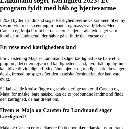
Landmand søger kærlighed 2023: Et
program fyldt med håb og hjertevarme
I 2023 byder Landmand søger kærlighed seerne velkommen til en ny
sæson fyldt med spænding, romantik og masser af følelser. Med
Carsten og Maja i front har danskernes hjerter allerede taget varmt
imod de to landmænd, der håber på at finde den eneste ene.
En rejse mod kærlighedens land
For Carsten og Maja er Landmand søger kærlighed ikke bare et tv-
program, det er en rejse mod kærlighedens land, hvor håb og drømme
kan blive til virkelighed. Med åbne hjerter og modige skridt bevæger
de sig fremad og søger efter den magiske forbindelse, der kan vare
evigt.
Så lad os alle krydse fingre og sende kærlige tanker til Carsten og
Maja, for måske, bare måske, kan de to jordbundne landmænd finde
den kærlighed, de har drømt om.
Hvem er Maja og Carsten fra Landmand søger
kærlighed?
Maja og Carsten er to deltagere fra det populære danske tv-program