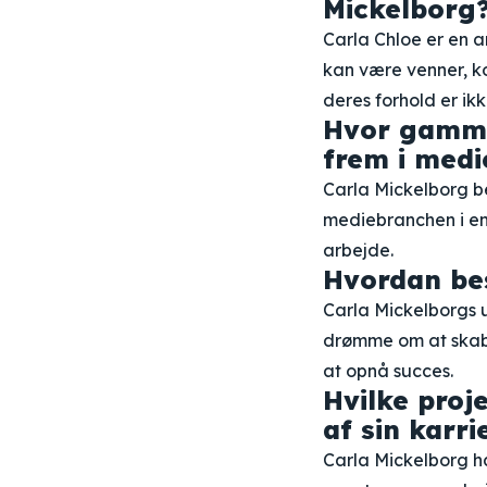
Mickelborg
Carla Chloe er en an
kan være venner, k
deres forhold er ikk
Hvor gammel
frem i med
Carla Mickelborg be
mediebranchen i en 
arbejde.
Hvordan be
Carla Mickelborgs 
drømme om at skabe
at opnå succes.
Hvilke proj
af sin karri
Carla Mickelborg h