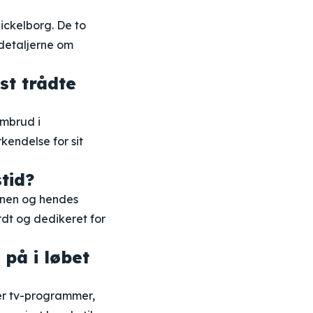
Mickelborg. De to
 detaljerne om
st trådte
embrud i
kendelse for sit
tid?
enen og hendes
dt og dedikeret for
 på i løbet
der tv-programmer,