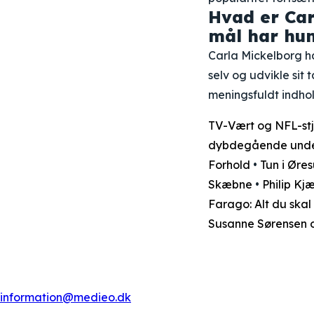
Hvad er Car
mål har hun
Carla Mickelborg ha
selv og udvikle sit
meningsfuldt indho
TV-Vært og NFL-stj
dybdegående under
Forhold
•
Tun i Øres
Skæbne
•
Philip K
Farago: Alt du ska
Susanne Sørensen o
information@medieo.dk