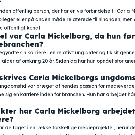
?
den offentlig person, der har en vis forbindelse til Carla 
olleger eller på anden måde relaterede til hinanden, men
e offentligt kendt.
 var Carla Mickelborg, da hun før
iebranchen?
gyndte sin karriere i en relativt ung alder og fik sit genn
alder af omkring 20 år. Siden da har hun opnået stor aner
skrives Carla Mickelborgs ungdoms
ungdomstid var præget af hendes passion for medieverd
 sig en karriere inden for branchen. Hun har arbejdet hår
ekter har Carla Mickelborg arbejdet
ere?
ar deltaget i en række forskellige medieprojekter, herun