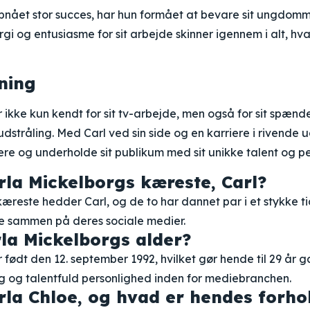
nået stor succes, har hun formået at bevare sit ungdomme
i og entusiasme for sit arbejde skinner igennem i alt, hv
ning
 ikke kun kendt for sit tv-arbejde, men også for sit spæn
tråling. Med Carl ved sin side og en karriere i rivende u
ere og underholde sit publikum med sit unikke talent og p
la Mickelborgs kæreste, Carl?
æreste hedder Carl, og de to har dannet par i et stykke ti
ke sammen på deres sociale medier.
la Mickelborgs alder?
 født den 12. september 1992, hvilket gør hende til 29 år 
g og talentfuld personlighed inden for mediebranchen.
la Chloe, og hvad er hendes forhold