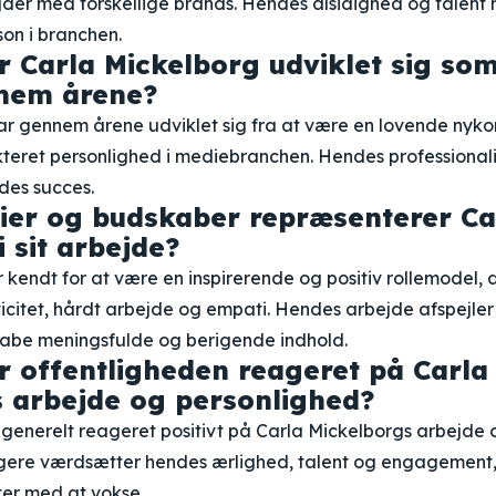
er med forskellige brands. Hendes alsidighed og talent ha
son i branchen.
 Carla Mickelborg udviklet sig som
nem årene?
r gennem årene udviklet sig fra at være en lovende nykom
kteret personlighed i mediebranchen. Hendes professiona
ndes succes.
ier og budskaber repræsenterer Ca
 sit arbejde?
 kendt for at være en inspirerende og positiv rollemodel,
icitet, hårdt arbejde og empati. Hendes arbejde afspejle
abe meningsfulde og berigende indhold.
 offentligheden reageret på Carla
 arbejde og personlighed?
generelt reageret positivt på Carla Mickelborgs arbejde 
gere værdsætter hendes ærlighed, talent og engagement
ter med at vokse.