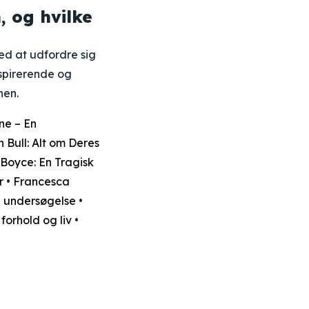
, og hvilke
ed at udfordre sig
nspirerende og
hen.
ne – En
 Bull: Alt om Deres
Boyce: En Tragisk
r
•
Francesca
e undersøgelse
•
orhold og liv
•