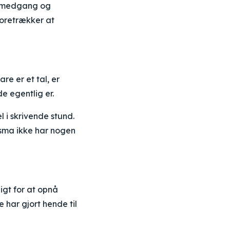
de medgang og
foretrækker at
re er et tal, er
e egentlig er.
l i skrivende stund.
isma ikke har nogen
igt for at opnå
 har gjort hende til