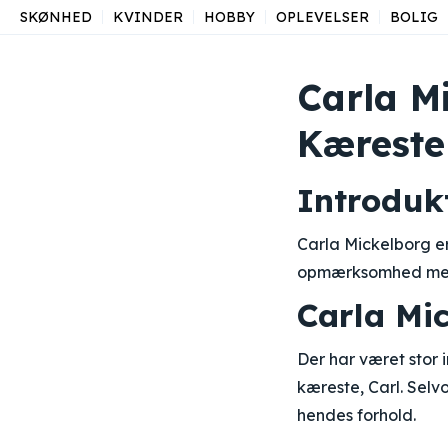
SKØNHED
KVINDER
HOBBY
OPLEVELSER
BOLIG
Carla M
Kæreste
Introduk
Carla Mickelborg e
opmærksomhed med s
Carla Mi
Der har været stor 
kæreste, Carl. Selv
hendes forhold.