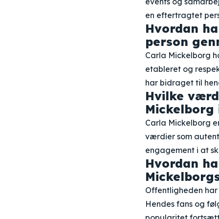
events og samarbejd
en eftertragtet per
Hvordan har
person gen
Carla Mickelborg ha
etableret og respe
har bidraget til he
Hvilke værd
Mickelborg i
Carla Mickelborg er
værdier som autent
engagement i at sk
Hvordan har
Mickelborgs
Offentligheden har 
Hendes fans og føl
popularitet fortsæt