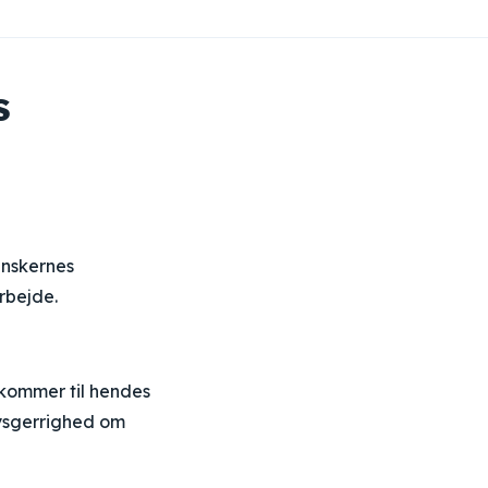
s
anskernes
rbejde.
 kommer til hendes
 nysgerrighed om