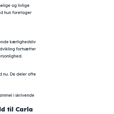
lige og livlige
ad hun foretager
dende kærlighedsliv
dvikling fortsætter
ersonlighed.
d nu. De deler ofte
gammel i skrivende
 til Carla