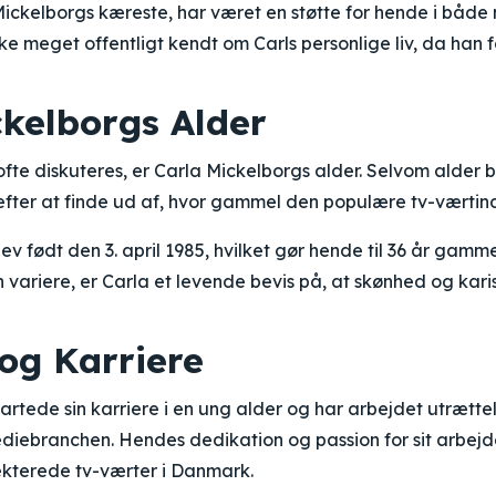
 Mickelborgs kæreste, har været en støtte for hende i bå
e meget offentligt kendt om Carls personlige liv, da han 
ckelborgs Alder
fte diskuteres, er Carla Mickelborgs alder. Selvom alder ba
fter at finde ud af, hvor gammel den populære tv-værtind
v født den 3. april 1985, hvilket gør hende til 36 år gamme
variere, er Carla et levende bevis på, at skønhed og kar
g Karriere
artede sin karriere i en ung alder og har arbejdet utrættel
diebranchen. Hendes dedikation og passion for sit arbejde
ekterede tv-værter i Danmark.