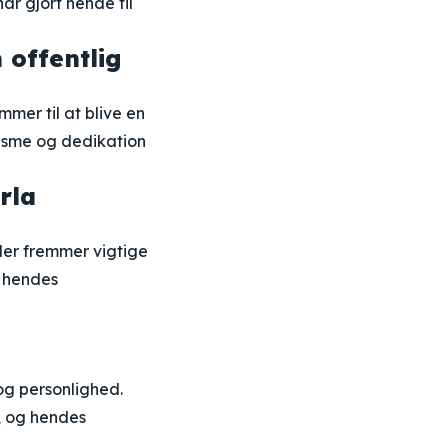
r gjort hende til
 offentlig
mer til at blive en
lisme og dedikation
rla
 der fremmer vigtige
r hendes
og personlighed.
, og hendes