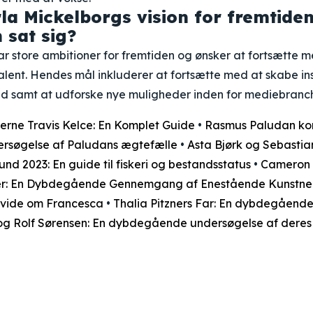
la Mickelborgs vision for fremtiden
 sat sig?
r store ambitioner for fremtiden og ønsker at fortsætte m
 talent. Hendes mål inkluderer at fortsætte med at skabe i
ld samt at udforske nye muligheder inden for mediebranc
erne Travis Kelce: En Komplet Guide
•
Rasmus Paludan ko
søgelse af Paludans ægtefælle
•
Asta Bjørk og Sebastian
und 2023: En guide til fiskeri og bestandsstatus
•
Cameron 
jær: En Dybdegående Gennemgang af Enestående Kunstne
l vide om Francesca
•
Thalia Pitzners Far: En dybdegåend
g Rolf Sørensen: En dybdegående undersøgelse af deres f