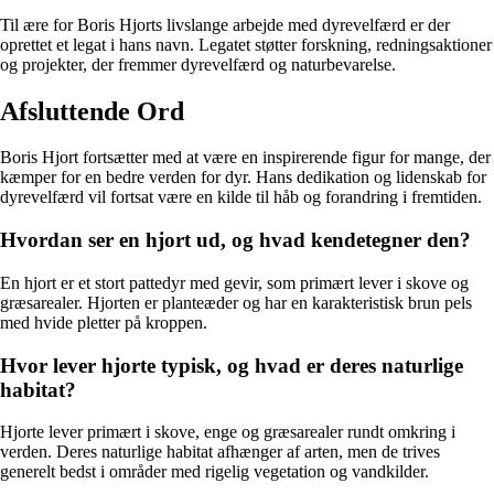
Til ære for Boris Hjorts livslange arbejde med dyrevelfærd er der
oprettet et legat i hans navn. Legatet støtter forskning, redningsaktioner
og projekter, der fremmer dyrevelfærd og naturbevarelse.
Afsluttende Ord
Boris Hjort fortsætter med at være en inspirerende figur for mange, der
kæmper for en bedre verden for dyr. Hans dedikation og lidenskab for
dyrevelfærd vil fortsat være en kilde til håb og forandring i fremtiden.
Hvordan ser en hjort ud, og hvad kendetegner den?
En hjort er et stort pattedyr med gevir, som primært lever i skove og
græsarealer. Hjorten er planteæder og har en karakteristisk brun pels
med hvide pletter på kroppen.
Hvor lever hjorte typisk, og hvad er deres naturlige
habitat?
Hjorte lever primært i skove, enge og græsarealer rundt omkring i
verden. Deres naturlige habitat afhænger af arten, men de trives
generelt bedst i områder med rigelig vegetation og vandkilder.