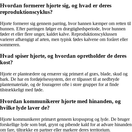
Hvordan formerer hjorte sig, og hvad er deres
reproduktionscyklus?
Hjorte formerer sig gennem parring, hvor hannen kæmper om retten til
hunnen. Efter parringen følger en drægtighedsperiode, hvor hunnen
føder et eller flere unger, kaldet kalve. Reproduktionscyklussen
varierer afhængigt af arten, men typisk fødes kalvene om foråret eller
sommeren.
Hvad spiser hjorte, og hvordan opretholder de deres
kost?
Hjorte er planteædere og ernærer sig primært af græs, blade, skud og
bark. De har en fordøjelsessystem, der er tilpasset til at nedbryde
plantemateriale, og de fouragerer ofte i store grupper for at finde
tilstrækkeligt med føde.
Hvordan kommunikerer hjorte med hinanden, og
hvilke lyde laver de?
Hjorte kommunikerer primært gennem kropssprog og lyde. De bruger
forskellige lyde som brøl, grynt og pibende kald for at advare hinanden
om fare, tiltrække en partner eller markere deres territorium.