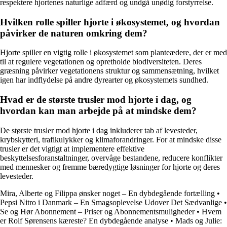
respektere hjortenes naturlige adfærd og undgå unødig forstyrrelse.
Hvilken rolle spiller hjorte i økosystemet, og hvordan
påvirker de naturen omkring dem?
Hjorte spiller en vigtig rolle i økosystemet som planteædere, der er med
til at regulere vegetationen og opretholde biodiversiteten. Deres
græsning påvirker vegetationens struktur og sammensætning, hvilket
igen har indflydelse på andre dyrearter og økosystemets sundhed.
Hvad er de største trusler mod hjorte i dag, og
hvordan kan man arbejde på at mindske dem?
De største trusler mod hjorte i dag inkluderer tab af levesteder,
krybskytteri, trafikulykker og klimaforandringer. For at mindske disse
trusler er det vigtigt at implementere effektive
beskyttelsesforanstaltninger, overvåge bestandene, reducere konflikter
med mennesker og fremme bæredygtige løsninger for hjorte og deres
levesteder.
Mira, Alberte og Filippa ønsker noget – En dybdegående fortælling
•
Pepsi Nitro i Danmark – En Smagsoplevelse Udover Det Sædvanlige
•
Se og Hør Abonnement – Priser og Abonnementsmuligheder
•
Hvem
er Rolf Sørensens kæreste? En dybdegående analyse
•
Mads og Julie: