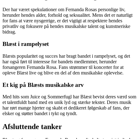
Der har været spekulationer om Fernanda Rosas personlige liv,
herunder hendes alder, forhold og seksualitet. Mens det er naturligt
for fans at være nysgerrige, er det vigtigt at respektere hendes
privatliv og fokusere på hendes musikalske talent og kunstneriske
bidrag.
Blæst i rampelyset
Blæsts popularitet og succes har bragt bandet i rampelyset, og det
har også ført til interesse for bandets medlemmer, herunder
forsangeren Fernanda Rosa. Fans strømmer til koncerter for at
opleve Blæst live og blive en del af den musikalske oplevelse.
Et kig på Blæsts musikalske arv
Med hits som Juice og Sommerfugl har Blæst bevist deres værd som
et talentfuldt band med en unik lyd og stærke tekster. Deres musik
har rørt mange hjerter og skabt et dedikeret følgeskab af fans, der
elsker og støtter bandet i tykt og tyndt.
Afsluttende tanker