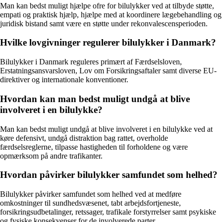
Man kan bedst muligt hjælpe ofre for bilulykker ved at tilbyde støtte,
empati og praktisk hjælp, hjælpe med at koordinere lægebehandling og
juridisk bistand samt være en støtte under rekonvalescensperioden.
Hvilke lovgivninger regulerer bilulykker i Danmark?
Bilulykker i Danmark reguleres primært af Færdselsloven,
Erstatningsansvarsloven, Lov om Forsikringsaftaler samt diverse EU-
direktiver og internationale konventioner.
Hvordan kan man bedst muligt undgå at blive
involveret i en bilulykke?
Man kan bedst muligt undgå at blive involveret i en bilulykke ved at
køre defensivt, undgå distraktion bag rattet, overholde
færdselsreglerne, tilpasse hastigheden til forholdene og være
opmærksom på andre trafikanter.
Hvordan påvirker bilulykker samfundet som helhed?
Bilulykker påvirker samfundet som helhed ved at medføre
omkostninger til sundhedsvæsenet, tabt arbejdsfortjeneste,
forsikringsudbetalinger, retssager, trafikale forstyrrelser samt psykiske
og fysiske konsekvenser for de involverede parter.