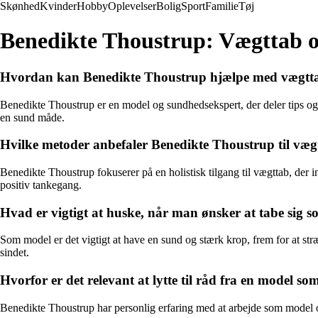
Skønhed
Kvinder
Hobby
Oplevelser
Bolig
Sport
Familie
Tøj
Benedikte Thoustrup: Vægttab 
Hvordan kan Benedikte Thoustrup hjælpe med vægtt
Benedikte Thoustrup er en model og sundhedsekspert, der deler tips og 
en sund måde.
Hvilke metoder anbefaler Benedikte Thoustrup til væg
Benedikte Thoustrup fokuserer på en holistisk tilgang til vægttab, der
positiv tankegang.
Hvad er vigtigt at huske, når man ønsker at tabe sig 
Som model er det vigtigt at have en sund og stærk krop, frem for at str
sindet.
Hvorfor er det relevant at lytte til råd fra en model 
Benedikte Thoustrup har personlig erfaring med at arbejde som model og