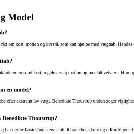
og Model
ab?
råd om kost, motion og livsstil, som kan hjælpe med vægttab. Hendes er
ttab?
 inkluderer en sund kost, regelmæssig motion og mentalt velvære. Hun op
som en model?
æbe efter ekstremt lav vægt. Benedikte Thoustrup understreger vigtighed
som Benedikte Thoustrup?
 har derfor førstehåndskendskab til branchens krav og udfordringer. He