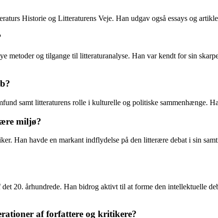
eraturs Historie og Litteraturens Veje. Han udgav også essays og artikler
?
ye metoder og tilgange til litteraturanalyse. Han var kendt for sin skar
ab?
amfund samt litteraturens rolle i kulturelle og politiske sammenhænge. H
rære miljø?
itiker. Han havde en markant indflydelse på den litterære debat i sin samt
f det 20. århundrede. Han bidrog aktivt til at forme den intellektuelle de
tioner af forfattere og kritikere?