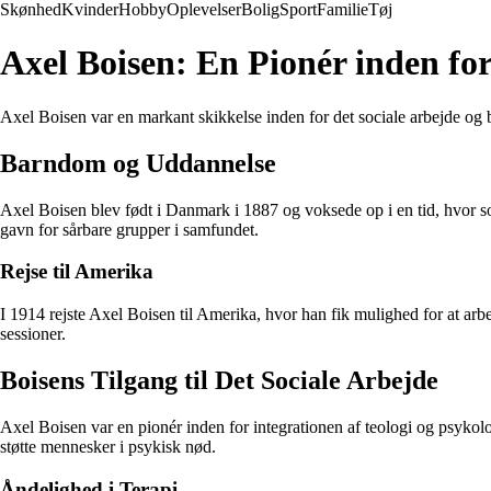
Skønhed
Kvinder
Hobby
Oplevelser
Bolig
Sport
Familie
Tøj
Axel Boisen: En Pionér inden for
Axel Boisen var en markant skikkelse inden for det sociale arbejde og b
Barndom og Uddannelse
Axel Boisen blev født i Danmark i 1887 og voksede op i en tid, hvor soc
gavn for sårbare grupper i samfundet.
Rejse til Amerika
I 1914 rejste Axel Boisen til Amerika, hvor han fik mulighed for at arb
sessioner.
Boisens Tilgang til Det Sociale Arbejde
Axel Boisen var en pionér inden for integrationen af teologi og psykolo
støtte mennesker i psykisk nød.
Åndelighed i Terapi