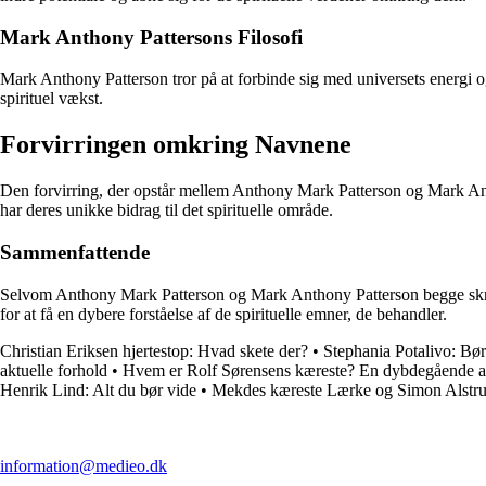
Mark Anthony Pattersons Filosofi
Mark Anthony Patterson tror på at forbinde sig med universets energi o
spirituel vækst.
Forvirringen omkring Navnene
Den forvirring, der opstår mellem Anthony Mark Patterson og Mark Antho
har deres unikke bidrag til det spirituelle område.
Sammenfattende
Selvom Anthony Mark Patterson og Mark Anthony Patterson begge skriver i
for at få en dybere forståelse af de spirituelle emner, de behandler.
Christian Eriksen hjertestop: Hvad skete der?
•
Stephania Potalivo: Bø
aktuelle forhold
•
Hvem er Rolf Sørensens kæreste? En dybdegående a
Henrik Lind: Alt du bør vide
•
Mekdes kæreste Lærke og Simon Alstru
information@medieo.dk