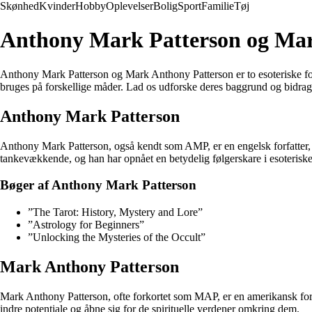
Skønhed
Kvinder
Hobby
Oplevelser
Bolig
Sport
Familie
Tøj
Anthony Mark Patterson og Mar
Anthony Mark Patterson og Mark Anthony Patterson er to esoteriske forfa
bruges på forskellige måder. Lad os udforske deres baggrund og bidrag ti
Anthony Mark Patterson
Anthony Mark Patterson, også kendt som AMP, er en engelsk forfatter, d
tankevækkende, og han har opnået en betydelig følgerskare i esoteriske
Bøger af Anthony Mark Patterson
”The Tarot: History, Mystery and Lore”
”Astrology for Beginners”
”Unlocking the Mysteries of the Occult”
Mark Anthony Patterson
Mark Anthony Patterson, ofte forkortet som MAP, er en amerikansk forfat
indre potentiale og åbne sig for de spirituelle verdener omkring dem.