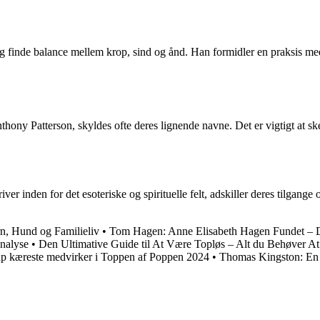
g finde balance mellem krop, sind og ånd. Han formidler en praksis med
ny Patterson, skyldes ofte deres lignende navne. Det er vigtigt at skel
nden for det esoteriske og spirituelle felt, adskiller deres tilgange o
rn, Hund og Familieliv
•
Tom Hagen: Anne Elisabeth Hagen Fundet – 
nalyse
•
Den Ultimative Guide til At Være Topløs – Alt du Behøver At
p kæreste medvirker i Toppen af Poppen 2024
•
Thomas Kingston: En 