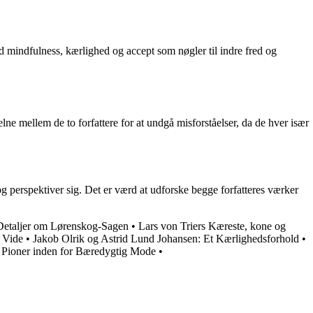
 mindfulness, kærlighed og accept som nøgler til indre fred og
ne mellem de to forfattere for at undgå misforståelser, da de hver især
g perspektiver sig. Det er værd at udforske begge forfatteres værker
Detaljer om Lørenskog-Sagen
•
Lars von Triers Kæreste, kone og
 Vide
•
Jakob Olrik og Astrid Lund Johansen: Et Kærlighedsforhold
•
Pioner inden for Bæredygtig Mode
•