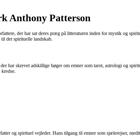
k Anthony Patterson
ttere, der har sat deres præg på litteraturen inden for mystik og spirit
l det spirituelle landskab.
er har skrevet adskillige bøger om emner som tarot, astrologi og spiri
 kredse.
ter og spirituel vejleder. Hans tilgang til emner som sjælerejser, medit