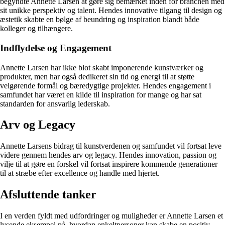
begyndte Annette Larsen at gøre sig bemærket inden for branchen med
sit unikke perspektiv og talent. Hendes innovative tilgang til design og
æstetik skabte en bølge af beundring og inspiration blandt både
kolleger og tilhængere.
Indflydelse og Engagement
Annette Larsen har ikke blot skabt imponerende kunstværker og
produkter, men har også dedikeret sin tid og energi til at støtte
velgørende formål og bæredygtige projekter. Hendes engagement i
samfundet har været en kilde til inspiration for mange og har sat
standarden for ansvarlig lederskab.
Arv og Legacy
Annette Larsens bidrag til kunstverdenen og samfundet vil fortsat leve
videre gennem hendes arv og legacy. Hendes innovation, passion og
vilje til at gøre en forskel vil fortsat inspirere kommende generationer
til at stræbe efter excellence og handle med hjertet.
Afsluttende tanker
I en verden fyldt med udfordringer og muligheder er Annette Larsen et
lysende eksempel på, hvordan enkeltpersoner kan skabe en positiv