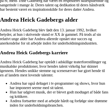
på tv, mens Trine Gadeberg har været en respekteret skuespillerinde og
sangerinde i mange år. Deres talent og dedikation til deres håndværk
har bestemt været en inspirationskilde for deres datter Andrea.
Andrea Heick Gadebergs alder
Andrea Heick Gadeberg blev født den 13. januar 1992, hvilket
betyder, at hun i skrivende stund er XX år gammel. På trods af sin
relativt unge alder har Andrea allerede opnået stor succes og
anerkendelse for sit arbejde inden for underholdningsindustrien.
Andrea Heick Gadebergs karriere
Andrea Heick Gadeberg har optrådt i adskillige teaterforestillinger og
musikalske produktioner, hvor hendes talent virkelig har skinnet
igennem. Hendes unikke stemme og scenenærvær har gjort hende til
en af landets mest lovende talenter.
Andrea har også deltaget i tv-programmer og shows, hvor hun
har imponeret seerne med sit talent.
Hun har udgivet musik, der er blevet godt modtaget af både fans
og kritikere.
Andrea fortsætter med at arbejde hårdt og forfølge sine drømme
inden for underholdningsbranchen.