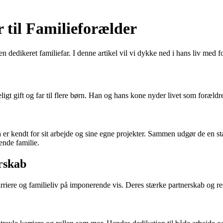
 til Familieforælder
edikeret familiefar. I denne artikel vil vi dykke ned i hans liv med fo
 gift og far til flere børn. Han og hans kone nyder livet som forældre o
er kendt for sit arbejde og sine egne projekter. Sammen udgør de en stæ
ende familie.
rskab
iere og familieliv på imponerende vis. Deres stærke partnerskab og res