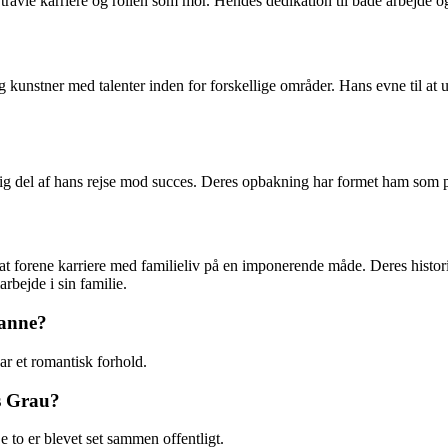
n travle karriere og rollen som mor. Hendes dedikation til både arbejde 
kunstner med talenter inden for forskellige områder. Hans evne til at u
igtig del af hans rejse mod succes. Deres opbakning har formet ham som p
 forene karriere med familieliv på en imponerende måde. Deres historie 
rbejde i sin familie.
sanne?
r et romantisk forhold.
s Grau?
e to er blevet set sammen offentligt.