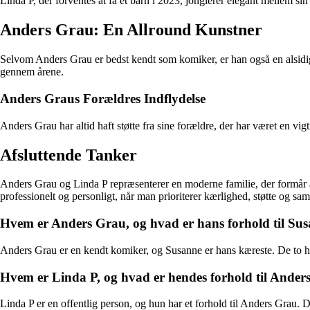
Linda P, der forventes at få et barn i 2023, jonglerer elegant mellem si
Anders Grau: En Allround Kunstner
Selvom Anders Grau er bedst kendt som komiker, er han også en alsidig 
gennem årene.
Anders Graus Forældres Indflydelse
Anders Grau har altid haft støtte fra sine forældre, der har været en v
Afsluttende Tanker
Anders Grau og Linda P repræsenterer en moderne familie, der formår at
professionelt og personligt, når man prioriterer kærlighed, støtte og sama
Hvem er Anders Grau, og hvad er hans forhold til Su
Anders Grau er en kendt komiker, og Susanne er hans kæreste. De to ha
Hvem er Linda P, og hvad er hendes forhold til Ander
Linda P er en offentlig person, og hun har et forhold til Anders Grau. D