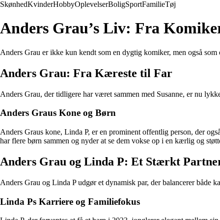
Skønhed
Kvinder
Hobby
Oplevelser
Bolig
Sport
Familie
Tøj
Anders Grau’s Liv: Fra Komiker
Anders Grau er ikke kun kendt som en dygtig komiker, men også som en d
Anders Grau: Fra Kæreste til Far
Anders Grau, der tidligere har været sammen med Susanne, er nu lykkeligt
Anders Graus Kone og Børn
Anders Graus kone, Linda P, er en prominent offentlig person, der også 
har flere børn sammen og nyder at se dem vokse op i en kærlig og støtt
Anders Grau og Linda P: Et Stærkt Partne
Anders Grau og Linda P udgør et dynamisk par, der balancerer både karr
Linda Ps Karriere og Familiefokus