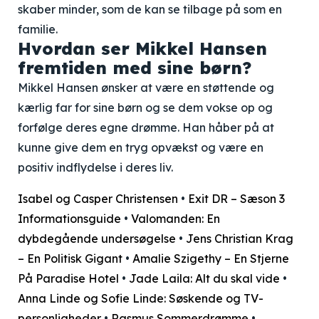
skaber minder, som de kan se tilbage på som en
familie.
Hvordan ser Mikkel Hansen
fremtiden med sine børn?
Mikkel Hansen ønsker at være en støttende og
kærlig far for sine børn og se dem vokse op og
forfølge deres egne drømme. Han håber på at
kunne give dem en tryg opvækst og være en
positiv indflydelse i deres liv.
Isabel og Casper Christensen
•
Exit DR – Sæson 3
Informationsguide
•
Valomanden: En
dybdegående undersøgelse
•
Jens Christian Krag
– En Politisk Gigant
•
Amalie Szigethy – En Stjerne
På Paradise Hotel
•
Jade Laila: Alt du skal vide
•
Anna Linde og Sofie Linde: Søskende og TV-
personligheder
•
Rasmus Sommerdrømme
•