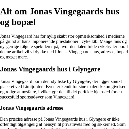
Alt om Jonas Vingegaards hus
og bopæl
Jonas Vingegaard har for nylig skabt stor opmærksomhed i medierne
på grund af hans imponerende præstationer i cykelløb. Mange fans og
nysgerrige følgere spekulerer på, hvor den talentfulde cykelrytter bor. I
denne artikel vil vi dykke ned i Jonas Vingegaards hus, adresse, bopæl
og meget mere.
Jonas Vingegaards hus i Glyngøre
Jonas Vingegaard bor i den idylliske by Glyngøre, der ligger smukt
placeret ved Limfjorden. Byen er kendt for sine maleriske omgivelser
og rolige atmosfære, hvilket gør den til det perfekte hjemsted for en
succesfuld sportsudøver som Vingegaard.
Jonas Vingegaards adresse
Den præcise adresse på Jonas Vingegaards hus i Glyngøre er ikke
offentligt tilgængelig af hensyn til privatlivets fred og sikkerhed. Som