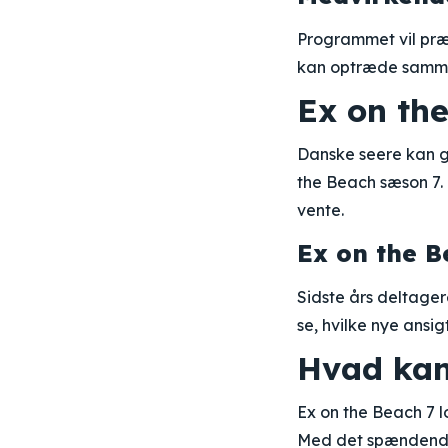
Programmet vil præ
kan optræde sammen
Ex on th
Danske seere kan gl
the Beach sæson 7. 
vente.
Ex on the B
Sidste års deltager
se, hvilke nye ansi
Hvad kan
Ex on the Beach 7 l
Med det spændende 