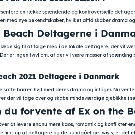
sentere en række spændende og kontroversielle deltager
 med nye bekendtskaber, hvilket altid skaber drama og
e Beach Deltagerne i Danm
æde sig til at følge med i de lokale deltagere, der vil vær
Der er ingen tvivl om, at der vil være masser af spænding 
each 2021 Deltagere i Danmark
e satte barren højt med deres drama og intriger. Nu vente
gter der vil tage over og skabe mindeværdige øjeblikke i s
 du forvente af Ex on the B
over at levere endnu mere kaos, romantik og konflikter en
line-up af deltagere og de uundgåelige twists, er det e