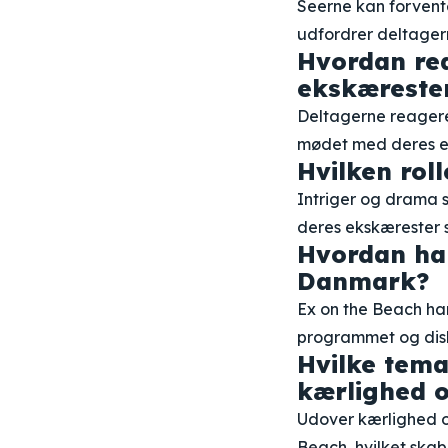
Seerne kan forvent
udfordrer deltagern
Hvordan rea
ekskærester
Deltagerne reagere
mødet med deres ek
Hvilken roll
Intriger og drama s
deres ekskærester
Hvordan har
Danmark?
Ex on the Beach har
programmet og disk
Hvilke tema
kærlighed o
Udover kærlighed og
Beach, hvilket skab