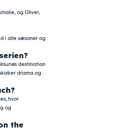
malie, og Oliver,
d i alle sæsoner og
serien?
ksuriøs destination
g skaber drama og
ach?
es, hvor
ng og
on the