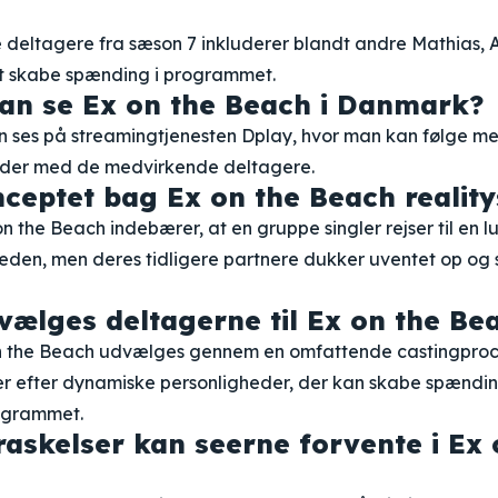
deltagere fra sæson 7 inkluderer blandt andre Mathias, A
 at skabe spænding i programmet.
an se Ex on the Beach i Danmark?
n ses på streamingtjenesten Dplay, hvor man kan følge me
oder med de medvirkende deltagere.
ceptet bag Ex on the Beach reality
 the Beach indebærer, at en gruppe singler rejser til en lu
gheden, men deres tidligere partnere dukker uventet op o
ælges deltagerne til Ex on the Be
on the Beach udvælges gennem en omfattende castingproc
r efter dynamiske personligheder, der kan skabe spændi
ogrammet.
raskelser kan seerne forvente i Ex 