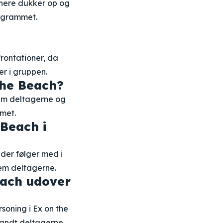
tnere dukker op og
rogrammet.
rontationer, da
r i gruppen.
 the Beach?
llem deltagerne og
met.
Beach i
der følger med i
em deltagerne.
each udover
rsoning i Ex on the
landt deltagerne.