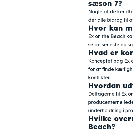
sæson 7?
Nogle af de kendte 
der alle bidrog til
Hvor kan m
Ex on the Beach ka
se de seneste epis
Hvad er kon
Konceptet bag Ex on
for at finde kærli
konflikter.
Hvordan udv
Deltagerne til Ex 
producenterne lede
underholdning i pr
Hvilke over
Beach?