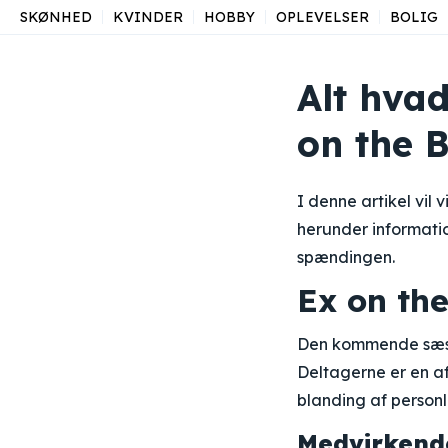
SKØNHED
KVINDER
HOBBY
OPLEVELSER
BOLIG
Alt hva
on the 
I denne artikel vil
herunder informati
spændingen.
Ex on th
Den kommende sæson
Deltagerne er en a
blanding af personl
Medvirkende