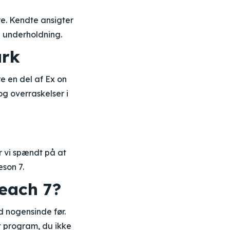
e. Kendte ansigter
 underholdning.
ark
e en del af Ex on
og overraskelser i
r vi spændt på at
æson 7.
each 7?
d nogensinde før.
t program, du ikke