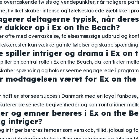
e overraskende twists og vendepunkter, når tidligere par
e, hvilket skaber intense og følelsesladede øjeblikke i p
gerer deltagerne typisk, når deres
 dukker op i Ex on the Beach?
r ofte med overraskelse, følelsesmæssige udbrud og konf
skærester kan vække gamle følelser og skabe spændinge
e spiller intriger og drama i Ex on
piller en central rolle i Ex on the Beach, da konflikter me
 skaber spænding og holder seerne engagerede i program
 modtagelsen været for Ex on the 
 haft en stor seersucces i Danmark med en loyal fanbase, 
uterer de seneste begivenheder og konfrontationer mell
er og emner berøres i Ex on the B
g intriger?
 intriger berøres temaer som venskab, tillid, jalousi og fo
er en dybdegående fortælling om relationer og følelser b