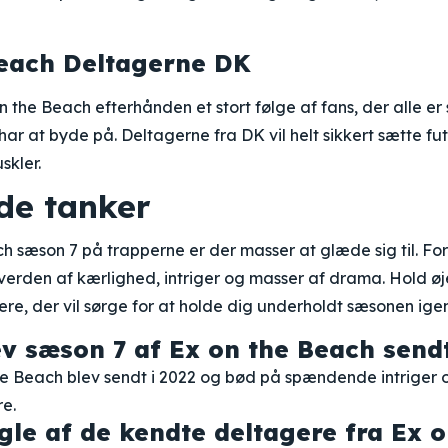
Beach Deltagerne DK
 the Beach efterhånden et stort følge af fans, der alle er
r at byde på. Deltagerne fra DK vil helt sikkert sætte f
skler.
de tanker
 sæson 7 på trapperne er der masser at glæde sig til. Fo
n verden af kærlighed, intriger og masser af drama. Hold 
e, der vil sørge for at holde dig underholdt sæsonen ig
v sæson 7 af Ex on the Beach send
he Beach blev sendt i 2022 og bød på spændende intrige
e.
le af de kendte deltagere fra Ex 