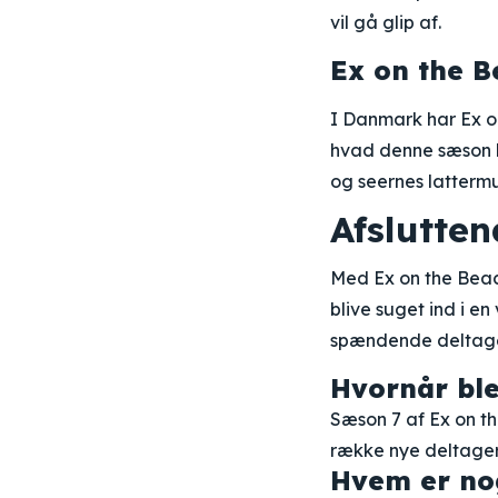
vil gå glip af.
Ex on the 
I Danmark har Ex on
hvad denne sæson ha
og seernes lattermu
Afslutten
Med Ex on the Beach
blive suget ind i e
spændende deltager
Hvornår ble
Sæson 7 af Ex on t
række nye deltager
Hvem er nog