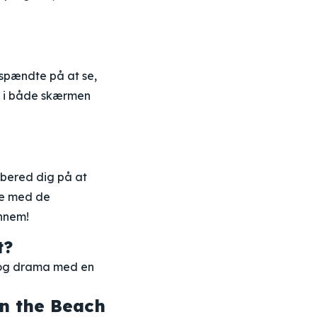
 spændte på at se,
ut i både skærmen
rbered dig på at
øje med de
ennem!
t?
r og drama med en
on the Beach