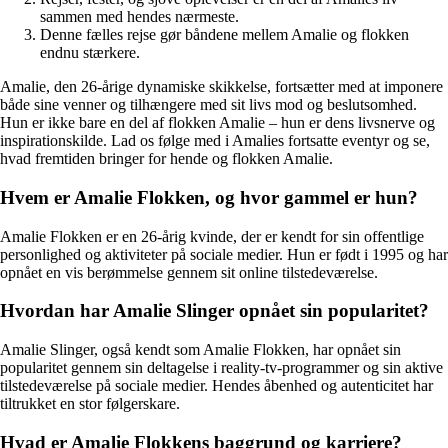
sammen med hendes nærmeste.
Denne fælles rejse gør båndene mellem Amalie og flokken
endnu stærkere.
Amalie, den 26-årige dynamiske skikkelse, fortsætter med at imponere
både sine venner og tilhængere med sit livs mod og beslutsomhed.
Hun er ikke bare en del af flokken Amalie – hun er dens livsnerve og
inspirationskilde. Lad os følge med i Amalies fortsatte eventyr og se,
hvad fremtiden bringer for hende og flokken Amalie.
Hvem er Amalie Flokken, og hvor gammel er hun?
Amalie Flokken er en 26-årig kvinde, der er kendt for sin offentlige
personlighed og aktiviteter på sociale medier. Hun er født i 1995 og har
opnået en vis berømmelse gennem sit online tilstedeværelse.
Hvordan har Amalie Slinger opnået sin popularitet?
Amalie Slinger, også kendt som Amalie Flokken, har opnået sin
popularitet gennem sin deltagelse i reality-tv-programmer og sin aktive
tilstedeværelse på sociale medier. Hendes åbenhed og autenticitet har
tiltrukket en stor følgerskare.
Hvad er Amalie Flokkens baggrund og karriere?