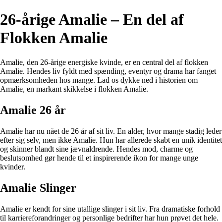
26-årige Amalie – En del af
Flokken Amalie
Amalie, den 26-årige energiske kvinde, er en central del af flokken
Amalie. Hendes liv fyldt med spænding, eventyr og drama har fanget
opmærksomheden hos mange. Lad os dykke ned i historien om
Amalie, en markant skikkelse i flokken Amalie.
Amalie 26 år
Amalie har nu nået de 26 år af sit liv. En alder, hvor mange stadig leder
efter sig selv, men ikke Amalie. Hun har allerede skabt en unik identitet
og skinner blandt sine jævnaldrende. Hendes mod, charme og
beslutsomhed gør hende til et inspirerende ikon for mange unge
kvinder.
Amalie Slinger
Amalie er kendt for sine utallige slinger i sit liv. Fra dramatiske forhold
til karriereforandringer og personlige bedrifter har hun prøvet det hele.