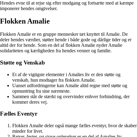
Hendes evne til at rejse sig efter modgang og fortsætte med at kæmpe
imponerer hendes omgivelser.
Flokken Amalie
Flokken Amalie er en gruppe mennesker tæt knyttet til Amalie. De
deler hendes værdier, støtter hende i både gode og dårlige tider og er
altid der for hende. Som en del af flokken Amalie nyder Amalie
solidariteten og kærligheden fra hendes venner og familie.
Støtte og Venskab
Et af de vigtigste elementer i Amalies liv er den støtte og
venskab, hun modtager fra flokken Amalie.
Uanset udfordringerne kan Amalie altid regne med støtte og
opmuntring fra sine nærmeste.
Sammen står de stærkt og overvinder enhver forhindring, der
kommer deres vej.
Fælles Eventyr
Flokken Amalie deler også mange fælles eventyr, hvor de skaber
minder for livet.
Rejser, fester, og sjove oplevelser er en del af Amalies liv