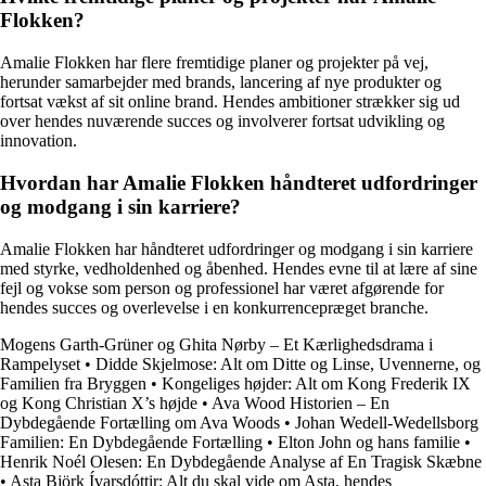
Flokken?
Amalie Flokken har flere fremtidige planer og projekter på vej,
herunder samarbejder med brands, lancering af nye produkter og
fortsat vækst af sit online brand. Hendes ambitioner strækker sig ud
over hendes nuværende succes og involverer fortsat udvikling og
innovation.
Hvordan har Amalie Flokken håndteret udfordringer
og modgang i sin karriere?
Amalie Flokken har håndteret udfordringer og modgang i sin karriere
med styrke, vedholdenhed og åbenhed. Hendes evne til at lære af sine
fejl og vokse som person og professionel har været afgørende for
hendes succes og overlevelse i en konkurrencepræget branche.
Mogens Garth-Grüner og Ghita Nørby – Et Kærlighedsdrama i
Rampelyset
•
Didde Skjelmose: Alt om Ditte og Linse, Uvennerne, og
Familien fra Bryggen
•
Kongeliges højder: Alt om Kong Frederik IX
og Kong Christian X’s højde
•
Ava Wood Historien – En
Dybdegående Fortælling om Ava Woods
•
Johan Wedell-Wedellsborg
Familien: En Dybdegående Fortælling
•
Elton John og hans familie
•
Henrik Noél Olesen: En Dybdegående Analyse af En Tragisk Skæbne
•
Asta Björk Ívarsdóttir: Alt du skal vide om Asta, hendes