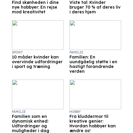
Find skønheden i dine
Viste tal: Kvinder
nye hobbyer: En rejse
bruger 70 % af deres liv
mod kreativitet
i deres hjem
SPORT
FAMILIE
10 måder kvinder kan
Familien: En
overvinde udfordringer
uundgåelig støtte i en
i sport og træning
hastigt forandrende
verden
FAMILIE
HOBBY
Familien som en
Fra kluddermor til
dynamisk enhed:
kreative genier:
Udfordringer og
Hvordan hobbyer kan
muligheder i dag
ændre os!