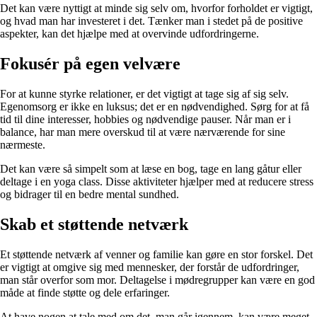
Det kan være nyttigt at minde sig selv om, hvorfor forholdet er vigtigt,
og hvad man har investeret i det. Tænker man i stedet på de positive
aspekter, kan det hjælpe med at overvinde udfordringerne.
Fokusér på egen velvære
For at kunne styrke relationer, er det vigtigt at tage sig af sig selv.
Egenomsorg er ikke en luksus; det er en nødvendighed. Sørg for at få
tid til dine interesser, hobbies og nødvendige pauser. Når man er i
balance, har man mere overskud til at være nærværende for sine
nærmeste.
Det kan være så simpelt som at læse en bog, tage en lang gåtur eller
deltage i en yoga class. Disse aktiviteter hjælper med at reducere stress
og bidrager til en bedre mental sundhed.
Skab et støttende netværk
Et støttende netværk af venner og familie kan gøre en stor forskel. Det
er vigtigt at omgive sig med mennesker, der forstår de udfordringer,
man står overfor som mor. Deltagelse i mødregrupper kan være en god
måde at finde støtte og dele erfaringer.
At have nogen at tale med om det, man går igennem, kan være meget