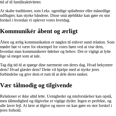
tid af til familieaktiviteter.
At skabe traditioner, som f.eks. ugentlige spilaftener eller månedlige
udflugter, kan styrke båndene. Disse små øjeblikke kan gøre en stor
forskel i hvordan vi oplever vores hverdag.
Kommunikér åbent og ærligt
Åben og ærlig kommunikation er nøglen til enhver sund relation. Som
mødre bør vi være for eksempel for vores børn ved at vise dem,
hvordan man kommunikerer følelser og behov. Det er vigtigt at lytte
lige så meget som at tale.
Tag dig tid til at spørge dine nærmeste om deres dag. Hvad bekymrer
dem? Hvad glæder dem? Dette vil hjælpe med at styrke jeres
forbindelse og give dem et rum til at dele deres tanker.
Vær tålmodig og tilgivende
Relationer er ikke altid lette. Uenigheder og misforståelser kan opstå,
men tålmodighed og tilgivelse er vigtige dyder. Ingen er perfekte, og
alle laver fejl. At lære at tilgive og move on kan gøre en stor forskel i
jeres forhold.